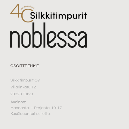
OSOITTEEMME
Silkkitimpurit Oy
Viilarinkatu 12
20320 Turku
Avoinna:
Maanantai – Perjantai 10-17
Kesälauantait suljettu.