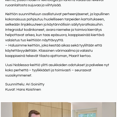
keittiö, jossa moderni teknologia ja harkittu valaistus tekevät
ruoanlaitosta sujuvaa ja viihtyisää.
Keittiön suunnitteluun osallistuivat perheenjäsenet, ja lopullinen
kokonaisuus pohjautuu huolelliseen tarpeiden kartoitukseen,
selkeään linjakkuuteen ja käytännöllisiin säilytysratkaisuihin.
Integroidut kodinkoneet, avara niemeke ja toimiva kierrätys
helpottavat arkea, kun taas epäsuora, kaappiseinää kiertävä
valaistus tuo keittiöön näyttävyyttä.
– Halusimme keittiön, joka kestää aikaa sekä tyyliltään että
käytettävyydeltään. Klassinen värimaailma ja valaistu
kaappiseinä tekevät tilasta ajattoman, Maarit kertoo.
Uusi Noblessa-keittiö ylitti asukkaiden odotukset ja palvelee nyt
koko perhettä – tyylikkäästi ja toimivasti – seuraavat
vuosikymmenet.
Suunnittelu: Ari Soiniitty
Kuvat: Hans Koistinen