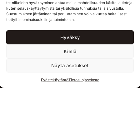
tekniikoiden hyväksyminen antaa meille mahdollisuuden käsitellä tietoja,
kuten selauskäyttäytymistä tai yksilöllisiä tunnuksia tällä sivustolla.
Suostumuksen jättäminen tai peruuttaminen voi vaikuttaa haitallisesti
tiettyihin ominaisuuksiin ja toimintoihin.
Hyväksy
Kiellä
Näytä asetukset
Evästekäytäntö
Tietosuojaseloste
© 2026 SILKKITIMPURIT OY | VIILARINKATU 12 |
20320 TURKU | PUHELIN (02) 277 5080