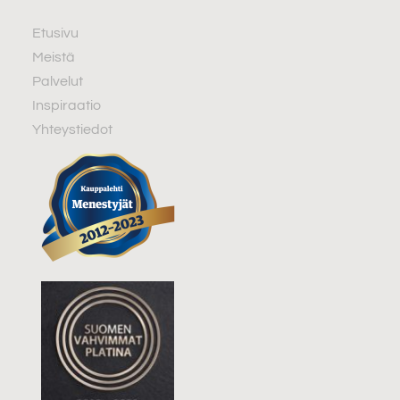
Etusivu
Meistä
Palvelut
Inspiraatio
Yhteystiedot